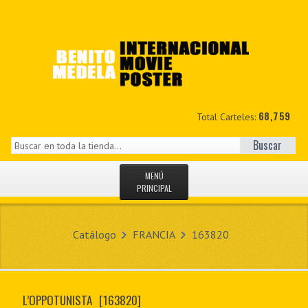
68,759
Total Carteles:
Buscar
MENÚ
PRINCIPAL
INICIO
Catálogo
FRANCIA
163820
NOVEDADES
MIS DATOS
L’OPPOTUNISTA
[163820]
CONTACTO