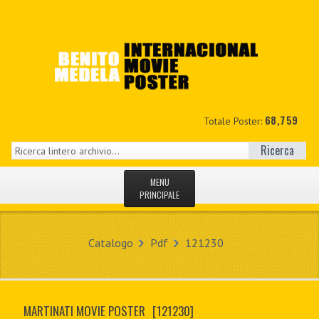
68,759
Totale Poster:
Ricerca
MENU
PRINCIPALE
HOME
Catalogo
Pdf
121230
NUOVI
IL MIO CONTO
MARTINATI MOVIE POSTER
[121230]
CONTATTO