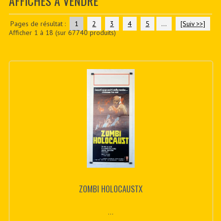
AFFICHES À VENDRE
CONTACTER
PDF BOOKS
Pages de résultat :
1
2
3
4
5
...
[Suiv >>]
Afficher
1
à
18
(sur
67740
produits)
CUSTOM PDF
ZOMBI HOLOCAUSTX
...