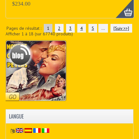
$234.00
Pages de résultat :
1
2
3
4
5
...
[Suiv >>]
Afficher
1
à
18
(sur
67740
produits)
LANGUE