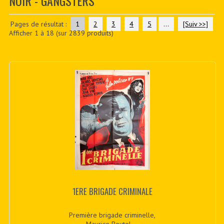
NOIR - GANGSTERS
CONTACTER
PDF BOOKS
Pages de résultat :
1
2
3
4
5
...
[Suiv >>]
Afficher
1
à
18
(sur
2839
produits)
CUSTOM PDF
1ERE BRIGADE CRIMINALE
Première brigade criminelle,