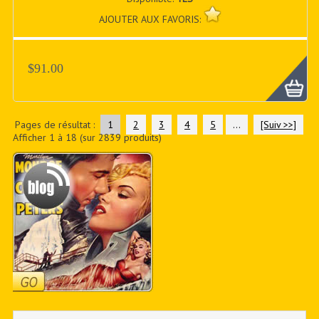
AJOUTER AUX FAVORIS:
$91.00
Pages de résultat :
1
2
3
4
5
...
[Suiv >>]
Afficher
1
à
18
(sur
2839
produits)