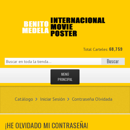
68,759
Total Carteles:
Buscar
MENÚ
PRINCIPAL
INICIO
Catálogo
Iniciar Sesión
Contraseña Olvidada
NOVEDADES
MIS DATOS
¡HE OLVIDADO MI CONTRASEÑA!
CONTACTO