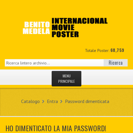
68,759
Totale Poster:
Ricerca
MENU
PRINCIPALE
HOME
Catalogo
Entra
Password dimenticata
NUOVI
IL MIO CONTO
HO DIMENTICATO LA MIA PASSWORD!
CONTATTO