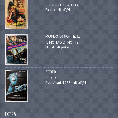
GIOVENTU PERDUTA,
Pietro...
di piï¿½
MONDO DI NOTTE, IL
IL MONDO DI NOTTE,
LUIGI...
di piï¿½
ZEDER
ZEDER,
Pupi Avati, 1983...
di piï¿½
EXTRA