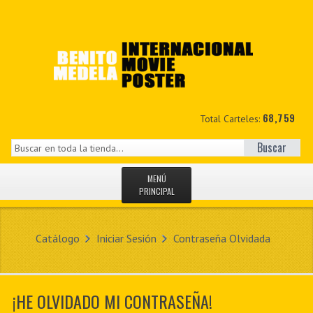
68,759
Total Carteles:
Buscar
MENÚ
PRINCIPAL
INICIO
Catálogo
Iniciar Sesión
Contraseña Olvidada
NOVEDADES
MIS DATOS
¡HE OLVIDADO MI CONTRASEÑA!
CONTACTO