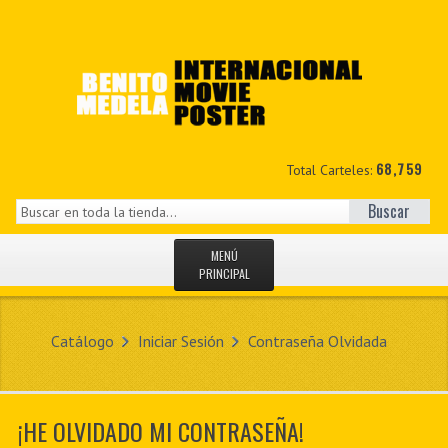
68,759
Total Carteles:
Buscar
MENÚ
PRINCIPAL
INICIO
Catálogo
Iniciar Sesión
Contraseña Olvidada
NOVEDADES
MIS DATOS
¡HE OLVIDADO MI CONTRASEÑA!
CONTACTO