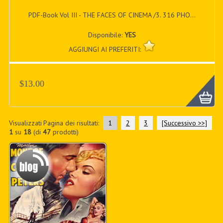
PDF-Book Vol III - THE FACES OF CINEMA /3. 316 PHO...
Disponibile:
YES
AGGIUNGI AI PREFERITI:
$13.00
Visualizzati
Pagina dei risultati:
1
2
3
[Successivo >>]
1
su
18
(di
47
prodotti)