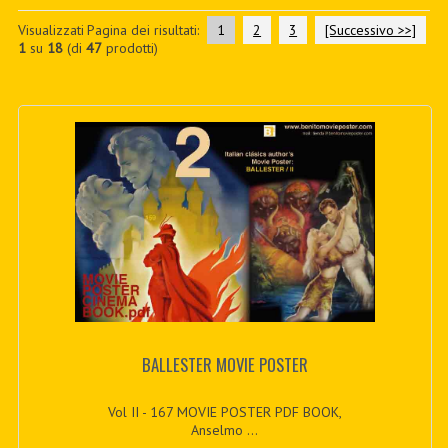
PDF BOOKS
Visualizzati
Pagina dei risultati:
1
2
3
[Successivo >>]
1
su
18
(di
47
prodotti)
CUSTOM PDF
BALLESTER MOVIE POSTER
Vol II - 167 MOVIE POSTER PDF BOOK,
Anselmo ...