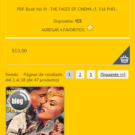
PDF-Book Vol III - THE FACES OF CINEMA /3. 316 PHO...
Disponible:
YES
AGREGAR A FAVORITOS:
$13.00
Viendo
Páginas de resultado:
1
2
3
[Siguiente >>]
del
1
al
18
(de
47
productos)