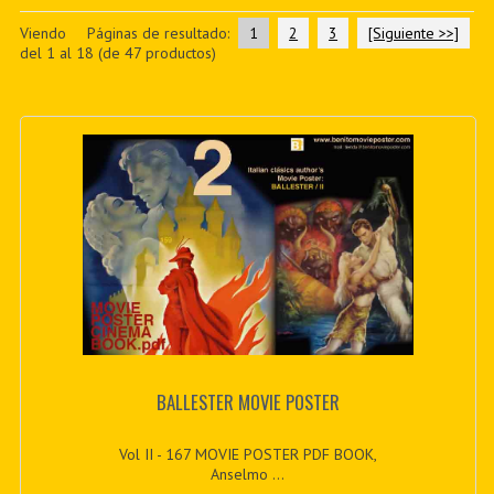
PDF BOOKS
Viendo
Páginas de resultado:
1
2
3
[Siguiente >>]
del
1
al
18
(de
47
productos)
CUSTOM PDF
BALLESTER MOVIE POSTER
Vol II - 167 MOVIE POSTER PDF BOOK,
Anselmo ...