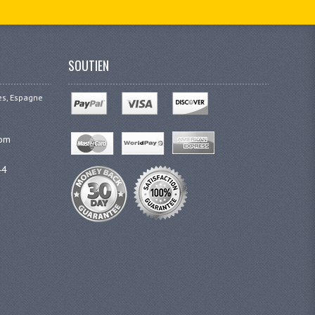
SOUTIEN
ges, Espagne
com
44