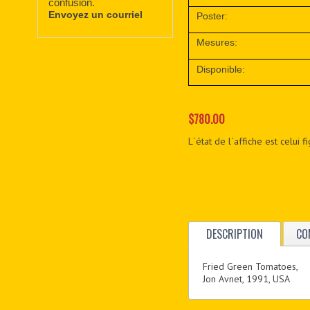
confusion.
Envoyez un courriel
Poster:
Mesures:
Disponible:
$780.00
L´état de l´affiche est celui 
DESCRIPTION
CO
Fried Green Tomatoes,
Jon Avnet, 1991, USA