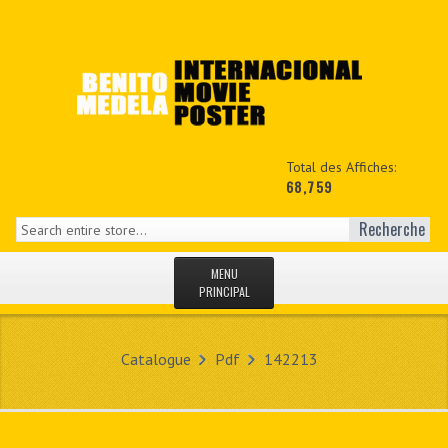
Total des Affiches:
68,759
Recherche
MENU
PRINCIPAL
ACCUEIL
Catalogue
Pdf
142213
NEWS
MON COPTE