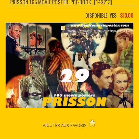
PRISSON 165 MOVIE POSTER. PDF-BOOK
[142213]
CONTACTER
PDF BOOKS
DISPONIBLE:
YES
$13.00
CUSTOM PDF
AJOUTER AUX FAVORIS: