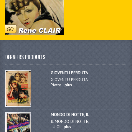
DERNIERS PRODUITS
GIOVENTU PERDUTA
GIOVENTU PERDUTA,
Pietro...
plus
MONDO DI NOTTE, IL
IL MONDO DI NOTTE,
LUIGI...
plus