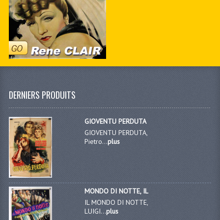
DERNIERS PRODUITS
GIOVENTU PERDUTA
GIOVENTU PERDUTA,
Pietro...
plus
MONDO DI NOTTE, IL
IL MONDO DI NOTTE,
LUIGI...
plus