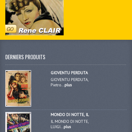
DERNIERS PRODUITS
GIOVENTU PERDUTA
GIOVENTU PERDUTA,
Pietro...
plus
MONDO DI NOTTE, IL
IL MONDO DI NOTTE,
LUIGI...
plus