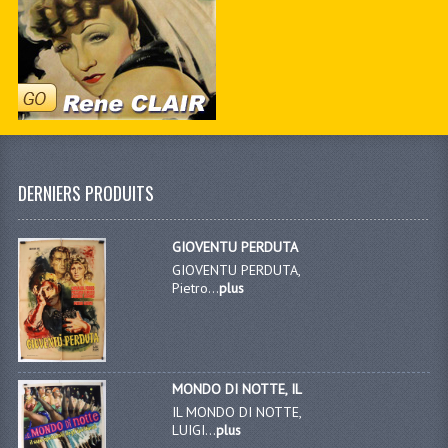
DERNIERS PRODUITS
GIOVENTU PERDUTA
GIOVENTU PERDUTA,
Pietro...
plus
MONDO DI NOTTE, IL
IL MONDO DI NOTTE,
LUIGI...
plus