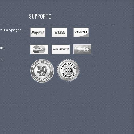
SUPPORTO
ges, La Spagna
com
44