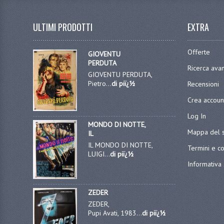
ULTIMI PRODOTTI
EXTRA
Offerte
GIOVENTU
PERDUTA
Ricerca ava
GIOVENTU PERDUTA,
Pietro...
di piï¿½
Recensioni
Crea accoun
Log In
MONDO DI NOTTE,
Mappa del s
IL
IL MONDO DI NOTTE,
Termini e co
LUIGI...
di piï¿½
Informativa 
ZEDER
ZEDER,
Pupi Avati, 1983...
di piï¿½