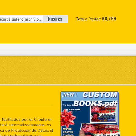
Ricerca
68,759
Totale Poster:
facilitados por el Cliente en
ratará automatizadamente los
ica de Protección de Datos. El
ia de dichos datos a un