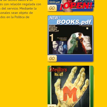
des con relación regulada con
 del servicio. Mediante la
sonales sean objeto de
dos en la Política de