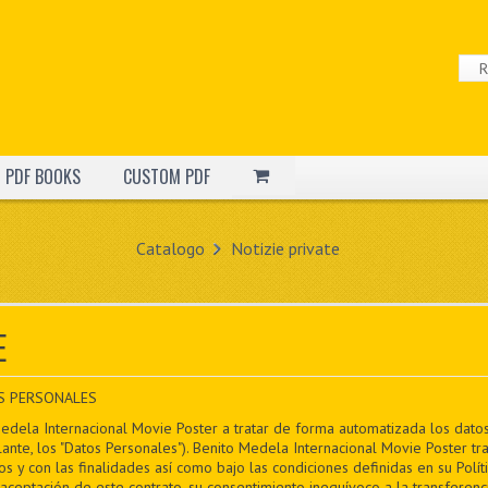
PDF BOOKS
CUSTOM PDF
Catalogo
Notizie private
E
S PERSONALES
Medela Internacional Movie Poster a tratar de forma automatizada los datos 
nte, los "Datos Personales"). Benito Medela Internacional Movie Poster t
s y con las finalidades así como bajo las condiciones definidas en su Polít
aceptación de este contrato, su consentimiento inequívoco a la transferenc