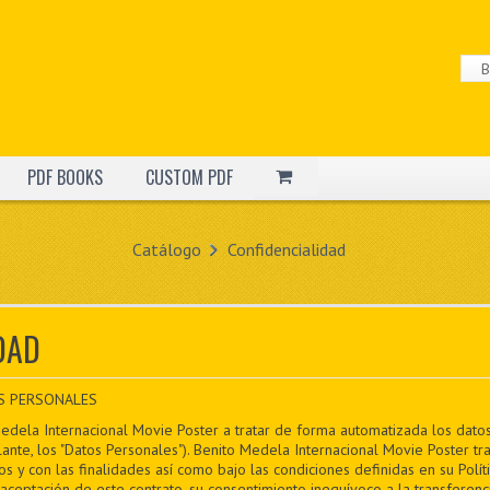
PDF BOOKS
CUSTOM PDF
Catálogo
Confidencialidad
DAD
S PERSONALES
Medela Internacional Movie Poster a tratar de forma automatizada los datos 
nte, los "Datos Personales"). Benito Medela Internacional Movie Poster t
s y con las finalidades así como bajo las condiciones definidas en su Polít
aceptación de este contrato, su consentimiento inequívoco a la transferenc