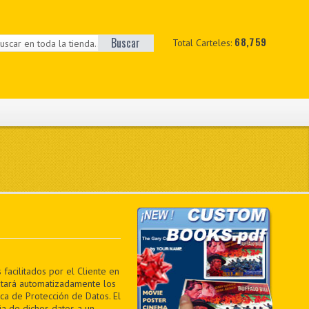
Buscar
68,759
Total Carteles:
facilitados por el Cliente en
ratará automatizadamente los
ica de Protección de Datos. El
ia de dichos datos a un