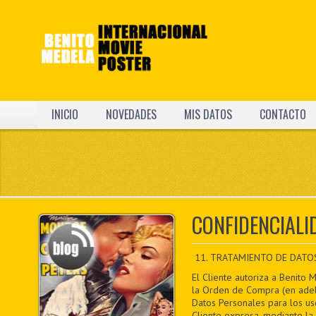
INICIO
NOVEDADES
MIS DATOS
CONTACTO
CONFIDENCIALI
11. TRATAMIENTO DE DATO
El Cliente autoriza a Benito 
la Orden de Compra (en adela
Datos Personales para los uso
Cliente expresa, mediante la 