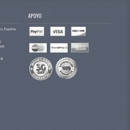
APOYO
es, España
A:
com
44