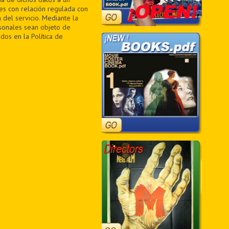
des con relación regulada con
 del servicio. Mediante la
sonales sean objeto de
dos en la Política de