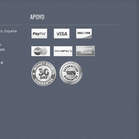
APOYO
es, España
A:
com
44