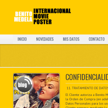
INICIO
NOVEDADES
MIS DATOS
CONTACTO
CONFIDENCIALI
11. TRATAMIENTO DE DATO
El Cliente autoriza a Benito 
la Orden de Compra (en adela
Datos Personales para los uso
Cliente expresa, mediante la 