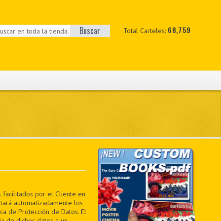
Buscar
68,759
Total Carteles:
facilitados por el Cliente en
ratará automatizadamente los
ica de Protección de Datos. El
ia de dichos datos a un