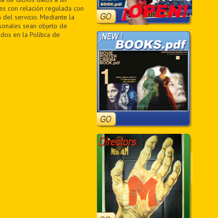
des con relación regulada con
 del servicio. Mediante la
sonales sean objeto de
dos en la Política de