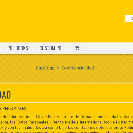
PDF BOOKS
CUSTOM PDF
Catálogo
Confidencialidad
DAD
S PERSONALES
Medela Internacional Movie Poster a tratar de forma automatizada los datos 
nte, los "Datos Personales"). Benito Medela Internacional Movie Poster t
s y con las finalidades así como bajo las condiciones definidas en su Polít
aceptación de este contrato, su consentimiento inequívoco a la transferenc