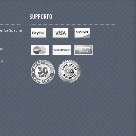
SUPPORTO
ges, La Spagna
com
44