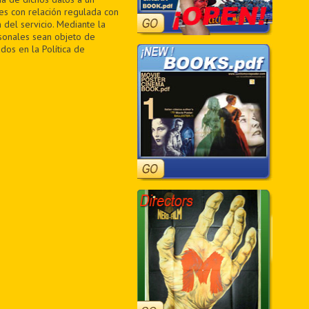
des con relación regulada con
 del servicio. Mediante la
sonales sean objeto de
dos en la Política de