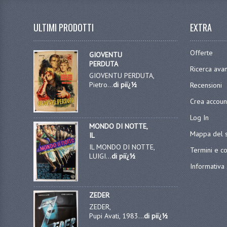
ULTIMI PRODOTTI
EXTRA
Offerte
GIOVENTU
PERDUTA
Ricerca ava
GIOVENTU PERDUTA,
Pietro...
di piï¿½
Recensioni
Crea accoun
Log In
MONDO DI NOTTE,
Mappa del s
IL
IL MONDO DI NOTTE,
Termini e co
LUIGI...
di piï¿½
Informativa 
ZEDER
ZEDER,
Pupi Avati, 1983...
di piï¿½