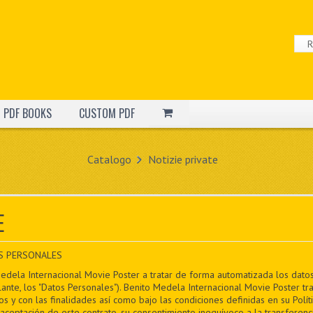
PDF BOOKS
CUSTOM PDF
Catalogo
Notizie private
E
S PERSONALES
Medela Internacional Movie Poster a tratar de forma automatizada los datos 
nte, los "Datos Personales"). Benito Medela Internacional Movie Poster t
s y con las finalidades así como bajo las condiciones definidas en su Polít
aceptación de este contrato, su consentimiento inequívoco a la transferenc