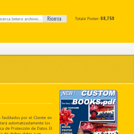
Ricerca
68,759
Totale Poster:
facilitados por el Cliente en
ratará automatizadamente los
ica de Protección de Datos. El
ia de dichos datos a un