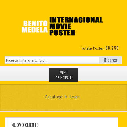
68,759
Totale Poster:
Ricerca
MENU
PRINCIPALE
HOME
Catalogo
Login
NUOVI
IL MIO CONTO
CONTATTO
NUOVO CLIENTE