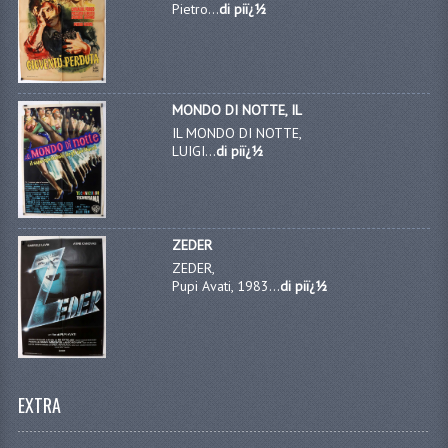
Pietro...
di piï¿½
MONDO DI NOTTE, IL
IL MONDO DI NOTTE,
LUIGI...
di piï¿½
ZEDER
ZEDER,
Pupi Avati, 1983...
di piï¿½
EXTRA