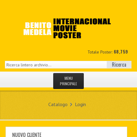
68,759
Totale Poster:
Ricerca
MENU
PRINCIPALE
HOME
Catalogo
Login
NUOVI
IL MIO CONTO
CONTATTO
NUOVO CLIENTE