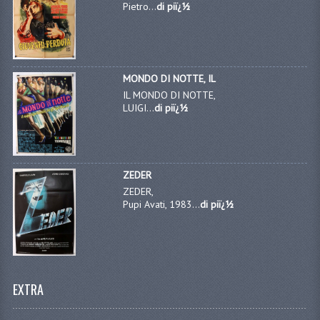
Pietro...
di piï¿½
MONDO DI NOTTE, IL
IL MONDO DI NOTTE,
LUIGI...
di piï¿½
ZEDER
ZEDER,
Pupi Avati, 1983...
di piï¿½
EXTRA