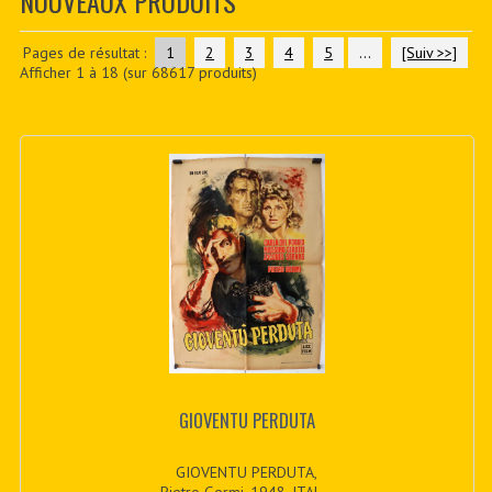
NOUVEAUX PRODUITS
CONTACTER
PDF BOOKS
Pages de résultat :
1
2
3
4
5
...
[Suiv >>]
Afficher
1
à
18
(sur
68617
produits)
CUSTOM PDF
GIOVENTU PERDUTA
GIOVENTU PERDUTA,