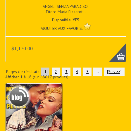
ANGELI SENZA PARADISO,
Ettore Maria Fizzarot...
Disponible:
YES
AJOUTER AUX FAVORIS:
$1,170.00
Pages de résultat :
1
2
3
4
5
...
[Suiv >>]
Afficher
1
à
18
(sur
68617
produits)