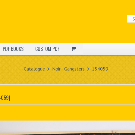
PDF BOOKS
CUSTOM PDF
Catalogue
Noir - Gangsters
154059
4059]