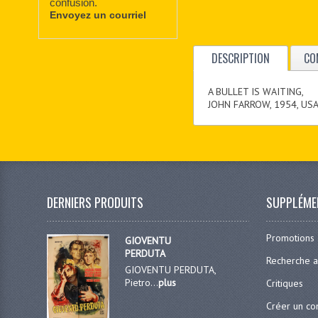
confusion.
Envoyez un courriel
DESCRIPTION
CO
A BULLET IS WAITING,
JOHN FARROW, 1954, US
DERNIERS PRODUITS
SUPPLÉME
Promotions
GIOVENTU
PERDUTA
Recherche 
GIOVENTU PERDUTA,
Pietro...
plus
Critiques
Créer un c