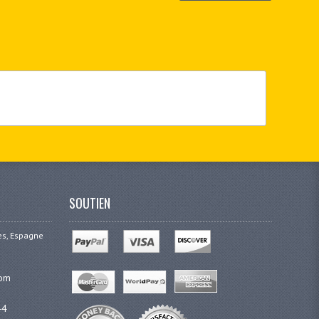
SOUTIEN
ges, Espagne
com
44