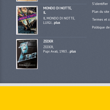
S'identifier
MONDO DI NOTTE,
Plan du site
IL
IL MONDO DI NOTTE,
Termes et c
LUIGI...
plus
Politique de
ZEDER
ZEDER,
Pupi Avati, 1983...
plus