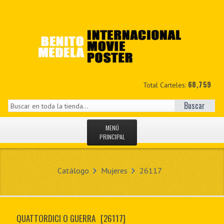
68,759
Total Carteles:
Buscar
MENÚ
PRINCIPAL
INICIO
Catálogo
Mujeres
26117
NOVEDADES
MIS DATOS
QUATTORDICI O GUERRA
[26117]
CONTACTO