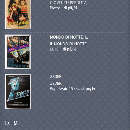
GIOVENTU PERDUTA,
Pietro...
di piï¿½
MONDO DI NOTTE, IL
IL MONDO DI NOTTE,
LUIGI...
di piï¿½
ZEDER
ZEDER,
Pupi Avati, 1983...
di piï¿½
EXTRA