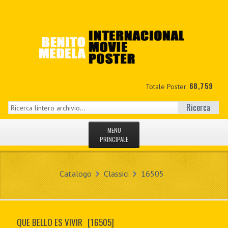
68,759
Totale Poster:
Ricerca
MENU
PRINCIPALE
HOME
Catalogo
Classici
16505
NUOVI
IL MIO CONTO
QUE BELLO ES VIVIR
[16505]
CONTATTO