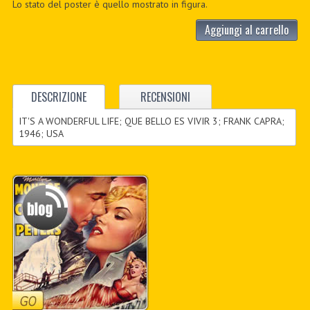
Lo stato del poster è quello mostrato in figura.
Aggiungi al carrello
DESCRIZIONE
RECENSIONI
IT'S A WONDERFUL LIFE; QUE BELLO ES VIVIR 3; FRANK CAPRA;
1946; USA