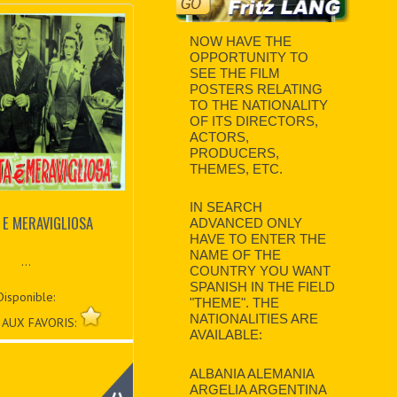
NOW HAVE THE
OPPORTUNITY TO
SEE THE FILM
POSTERS RELATING
TO THE NATIONALITY
OF ITS DIRECTORS,
ACTORS,
PRODUCERS,
THEMES, ETC.
IN SEARCH
A E MERAVIGLIOSA
ADVANCED ONLY
HAVE TO ENTER THE
NAME OF THE
...
COUNTRY YOU WANT
SPANISH IN THE FIELD
Disponible:
"THEME". THE
NATIONALITIES ARE
 AUX FAVORIS:
AVAILABLE:
ALBANIA ALEMANIA
ARGELIA ARGENTINA