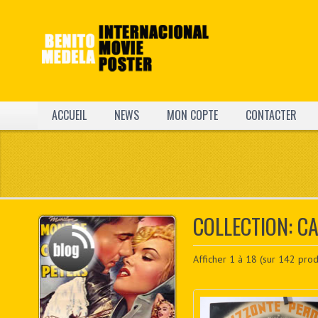
ACCUEIL
NEWS
MON COPTE
CONTACTER
COLLECTION: C
Afficher
1
à
18
(sur
142
produ