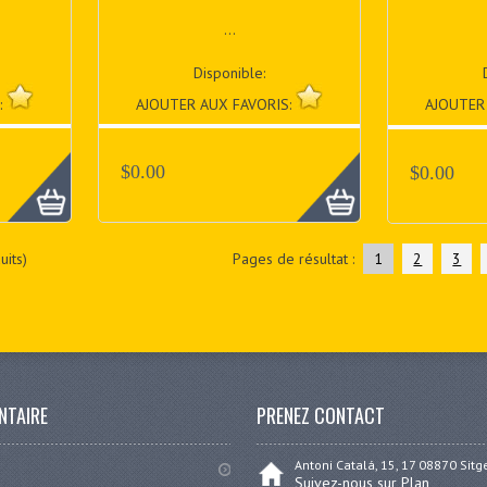
...
Disponible:
:
AJOUTER AUX FAVORIS:
AJOUTER
$0.00
$0.00
its)
Pages de résultat :
1
2
3
NTAIRE
PRENEZ CONTACT
Antoni Catalá, 15, 17 08870 Sit
Suivez-nous sur Plan