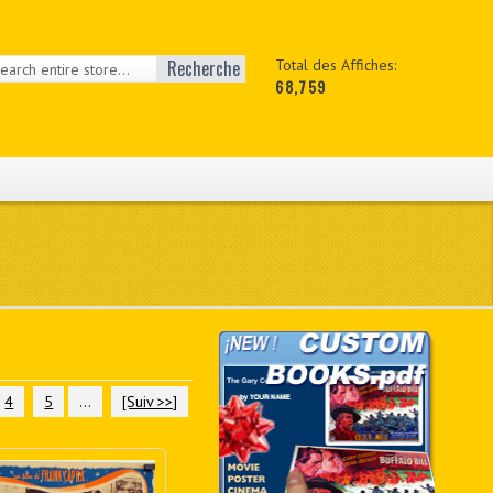
Recherche
Total des Affiches:
68,759
4
5
...
[Suiv >>]