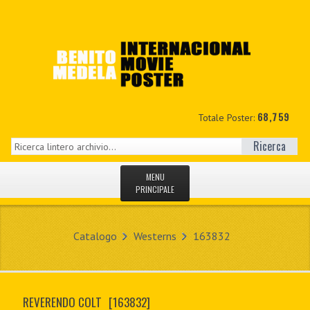
68,759
Totale Poster:
Ricerca
MENU
PRINCIPALE
HOME
Catalogo
Westerns
163832
NUOVI
IL MIO CONTO
REVERENDO COLT
[163832]
CONTATTO