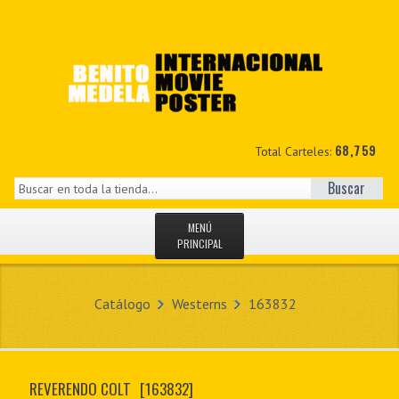
68,759
Total Carteles:
Buscar
MENÚ
PRINCIPAL
INICIO
Catálogo
Westerns
163832
NOVEDADES
MIS DATOS
REVERENDO COLT
[163832]
CONTACTO