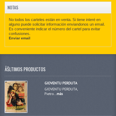
NOTAS
No todos los carteles están en venta. Si tiene interé en
alguno puede solicitar información enviandonos un email.
Es conveniente indicar el número del cartel para evitar
confusiones.
Enviar email
ÃŠLTIMOS PRODUCTOS
GIOVENTU PERDUTA
GIOVENTU PERDUTA,
Pietro...
más