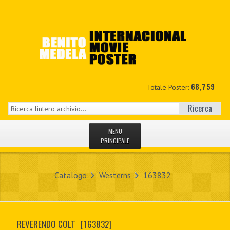
68,759
Totale Poster:
Ricerca
MENU
PRINCIPALE
HOME
Catalogo
Westerns
163832
NUOVI
IL MIO CONTO
REVERENDO COLT
[163832]
CONTATTO