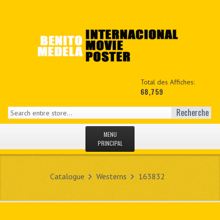
Total des Affiches:
68,759
Recherche
MENU
PRINCIPAL
ACCUEIL
Catalogue
Westerns
163832
NEWS
MON COPTE