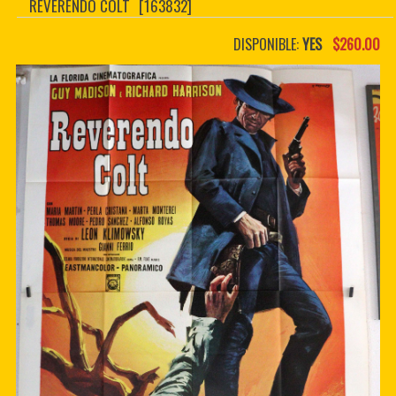
REVERENDO COLT
[163832]
CONTACTER
PDF BOOKS
DISPONIBLE:
YES
$260.00
CUSTOM PDF