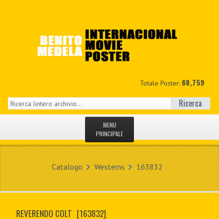
68,759
Totale Poster:
Ricerca
MENU
PRINCIPALE
HOME
Catalogo
Westerns
163832
NUOVI
IL MIO CONTO
REVERENDO COLT
[163832]
CONTATTO