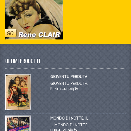
ULTIMI PRODOTTI
GIOVENTU PERDUTA
GIOVENTU PERDUTA,
Pietro...
di piï¿½
MONDO DI NOTTE, IL
IL MONDO DI NOTTE,
LUIGI...
di piï¿½