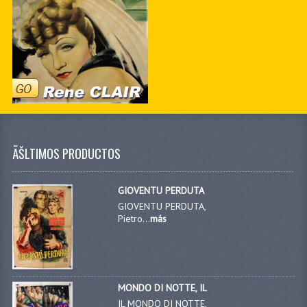
ÃŠLTIMOS PRODUCTOS
GIOVENTU PERDUTA
GIOVENTU PERDUTA,
Pietro...
más
MONDO DI NOTTE, IL
IL MONDO DI NOTTE,