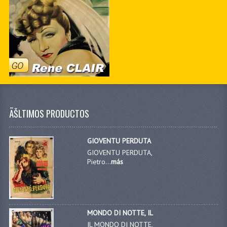
ÃŠLTIMOS PRODUCTOS
GIOVENTU PERDUTA
GIOVENTU PERDUTA,
Pietro...
más
MONDO DI NOTTE, IL
IL MONDO DI NOTTE,