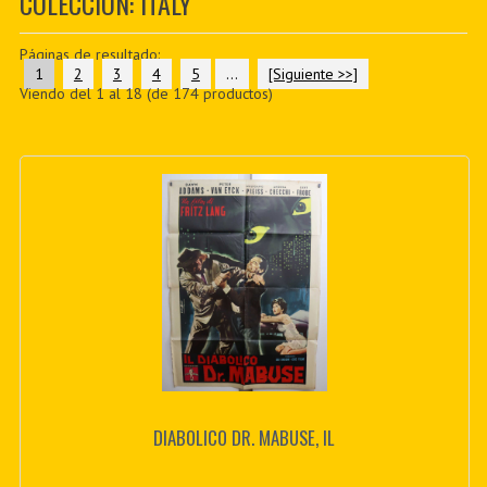
COLECCIÓN: ITALY
PDF BOOKS
Páginas de resultado:
CUSTOM PDF
1
2
3
4
5
...
[Siguiente >>]
Viendo del
1
al
18
(de
174
productos)
DIABOLICO DR. MABUSE, IL