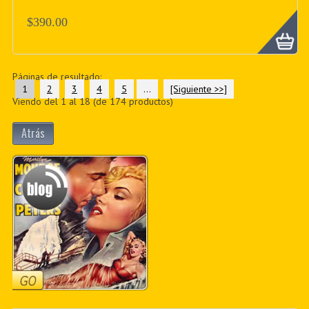
$390.00
Páginas de resultado:
1
2
3
4
5
...
[Siguiente >>]
Viendo del
1
al
18
(de
174
productos)
Atrás