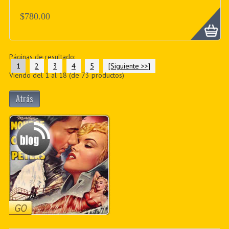
$780.00
Páginas de resultado:
1
2
3
4
5
[Siguiente >>]
Viendo del
1
al
18
(de
73
productos)
Atrás