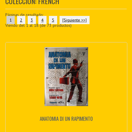
COLECCIÓN: FRENCH
PDF BOOKS
Páginas de resultado:
CUSTOM PDF
1
2
3
4
5
[Siguiente >>]
Viendo del
1
al
18
(de
73
productos)
ANATOMIA DI UN RAPIMENTO