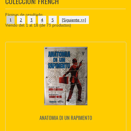
COLECCIÓN: FRENCH
PDF BOOKS
Páginas de resultado:
CUSTOM PDF
1
2
3
4
5
[Siguiente >>]
Viendo del
1
al
18
(de
73
productos)
ANATOMIA DI UN RAPIMENTO