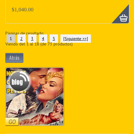
$1,040.00
Páginas de resultado:
1
2
3
4
5
[Siguiente >>]
Viendo del
1
al
18
(de
73
productos)
Atrás