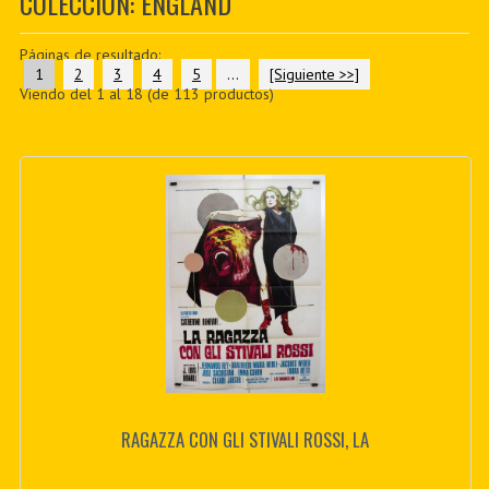
COLECCIÓN: ENGLAND
PDF BOOKS
Páginas de resultado:
CUSTOM PDF
1
2
3
4
5
...
[Siguiente >>]
Viendo del
1
al
18
(de
113
productos)
RAGAZZA CON GLI STIVALI ROSSI, LA