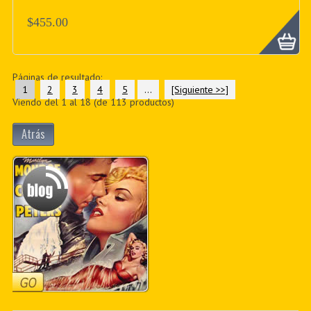
$455.00
Páginas de resultado:
1
2
3
4
5
...
[Siguiente >>]
Viendo del
1
al
18
(de
113
productos)
Atrás