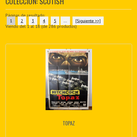
COLECCIÓN: SCOTISH
PDF BOOKS
Páginas de resultado:
CUSTOM PDF
1
2
3
4
5
...
[Siguiente >>]
Viendo del
1
al
18
(de
286
productos)
TOPAZ