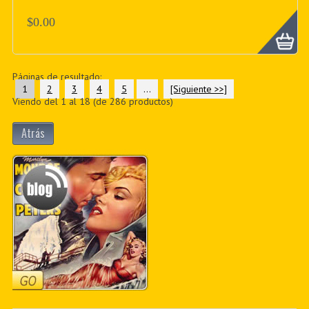
$0.00
Páginas de resultado:
1
2
3
4
5
...
[Siguiente >>]
Viendo del
1
al
18
(de
286
productos)
Atrás