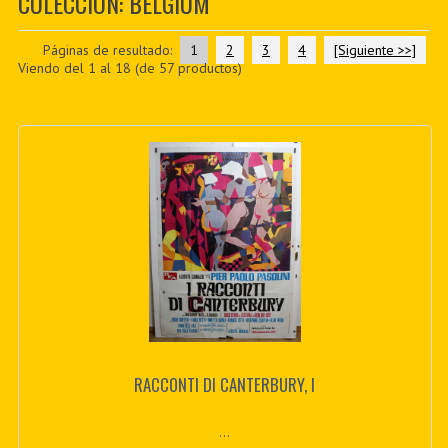
COLECCIÓN: BELGIUM
PDF BOOKS
Páginas de resultado:
1
2
3
4
[Siguiente >>]
CUSTOM PDF
Viendo del
1
al
18
(de
57
productos)
RACCONTI DI CANTERBURY, I
...