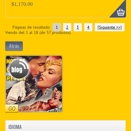
$1,170.00
Páginas de resultado:
1
2
3
4
[Siguiente >>]
Viendo del
1
al
18
(de
57
productos)
Atrás
IDIOMA