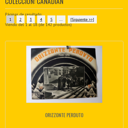
COLECCIÓN: CANADIAN
PDF BOOKS
Páginas de resultado:
CUSTOM PDF
1
2
3
4
5
...
[Siguiente >>]
Viendo del
1
al
18
(de
142
productos)
ORIZZONTE PERDUTO