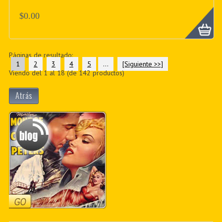
$0.00
Páginas de resultado:
1
2
3
4
5
...
[Siguiente >>]
Viendo del
1
al
18
(de
142
productos)
Atrás