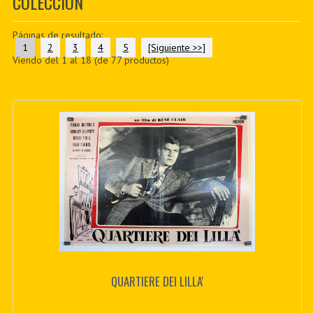
COLECCIÓN
PDF BOOKS
Páginas de resultado:
CUSTOM PDF
1
2
3
4
5
[Siguiente >>]
Viendo del
1
al
18
(de
77
productos)
QUARTIERE DEI LILLA'