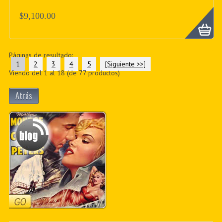
$9,100.00
Páginas de resultado:
1
2
3
4
5
[Siguiente >>]
Viendo del
1
al
18
(de
77
productos)
Atrás