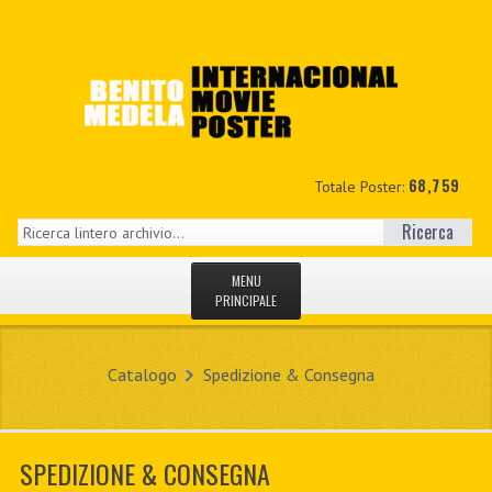
68,759
Totale Poster:
Ricerca
MENU
PRINCIPALE
HOME
Catalogo
Spedizione & Consegna
NUOVI
IL MIO CONTO
SPEDIZIONE & CONSEGNA
CONTATTO