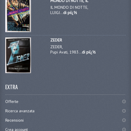
MONDO DI NOTTE, IL
IL MONDO DI NOTTE,
LUIGI...
di piï¿½
ZEDER
ZEDER,
Pupi Avati, 1983...
di piï¿½
EXTRA
Offerte
Ricerca avanzata
Recensioni
Crea account