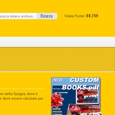
Ricerca
68,759
Totale Poster:
one della Spagna, dove il
o e deve essere calcolato per