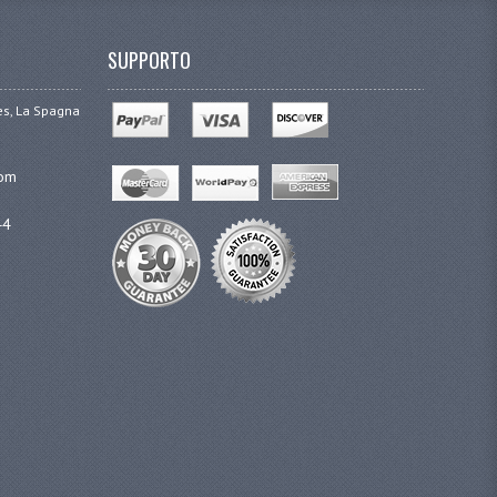
SUPPORTO
ges, La Spagna
com
44