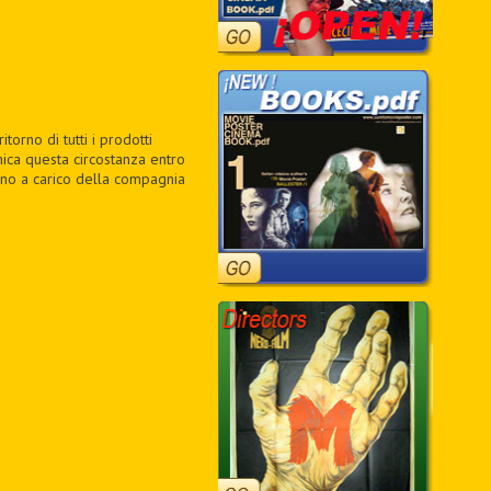
orno di tutti i prodotti
unica questa circostanza entro
anno a carico della compagnia