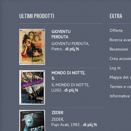
ULTIMI PRODOTTI
EXTRA
Offerte
GIOVENTU
PERDUTA
Ricerca ava
GIOVENTU PERDUTA,
Pietro...
di piï¿½
Recensioni
Crea accoun
Log In
MONDO DI NOTTE,
Mappa del s
IL
IL MONDO DI NOTTE,
Termini e co
LUIGI...
di piï¿½
Informativa 
ZEDER
ZEDER,
Pupi Avati, 1983...
di piï¿½