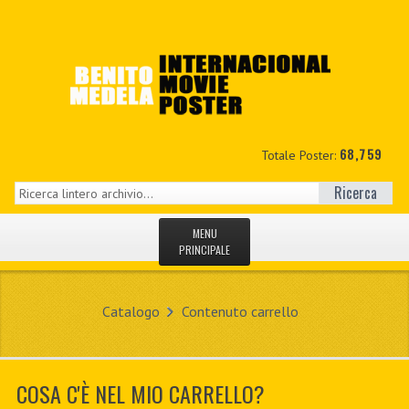
68,759
Totale Poster:
Ricerca
MENU
PRINCIPALE
HOME
Catalogo
Contenuto carrello
NUOVI
IL MIO CONTO
COSA C'È NEL MIO CARRELLO?
CONTATTO