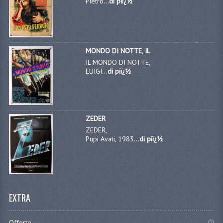
Pietro...
di piï¿½
MONDO DI NOTTE, IL
IL MONDO DI NOTTE,
LUIGI...
di piï¿½
ZEDER
ZEDER,
Pupi Avati, 1983...
di piï¿½
EXTRA
Offerte