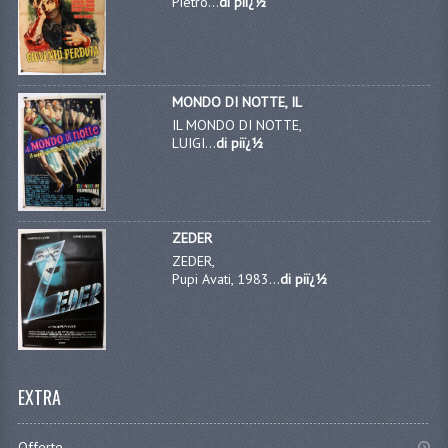
Pietro...
di piï¿½
MONDO DI NOTTE, IL
IL MONDO DI NOTTE,
LUIGI...
di piï¿½
ZEDER
ZEDER,
Pupi Avati, 1983...
di piï¿½
EXTRA
Offerte