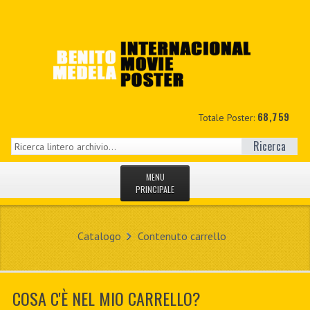
68,759
Totale Poster:
Ricerca
MENU
PRINCIPALE
HOME
Catalogo
Contenuto carrello
NUOVI
IL MIO CONTO
COSA C'È NEL MIO CARRELLO?
CONTATTO