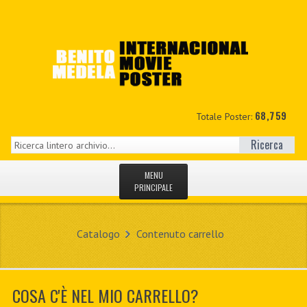
68,759
Totale Poster:
Ricerca
MENU
PRINCIPALE
HOME
Catalogo
Contenuto carrello
NUOVI
IL MIO CONTO
COSA C'È NEL MIO CARRELLO?
CONTATTO