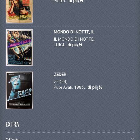
Pietro...
di piï¿½
MONDO DI NOTTE, IL
IL MONDO DI NOTTE,
LUIGI...
di piï¿½
ZEDER
ZEDER,
Pupi Avati, 1983...
di piï¿½
EXTRA
Offerte