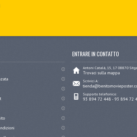
t
ENTRARE IN CONTATTO
Antoni Catalá, 15, 17 08870 Sit
Trovaci sulla mappa
nzata
Scrivici A:
tienda@benitomovieposter.
Supporto telefonico:
t
93 894 72 448 - 93 894 72 
ito
ndizioni