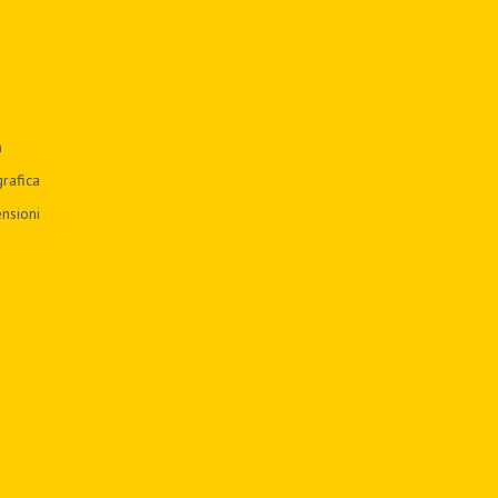
a
n
rafica
nsioni