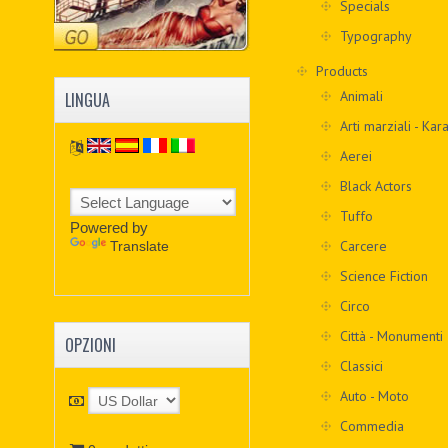
Specials
Typography
Products
Animali
LINGUA
Arti marziali - Kar
Aerei
Black Actors
Tuffo
Powered by
Carcere
Translate
Science Fiction
Circo
Città - Monumenti
OPZIONI
Classici
Auto - Moto
Commedia