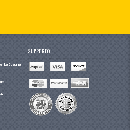
SUPPORTO
ges, La Spagna
com
44