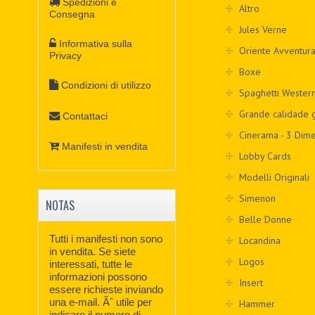
Spedizioni e
Altro
Consegna
Jules Verne
Informativa sulla
Oriente Avventur
Privacy
Boxe
Condizioni di utilizzo
Spaghetti Wester
Grande calidade g
Contattaci
Cinerama - 3 Dime
Manifesti in vendita
Lobby Cards
Modelli Originali
Simenon
NOTAS
Belle Donne
Tutti i manifesti non sono
Locandina
in vendita. Se siete
Logos
interessati, tutte le
informazioni possono
Insert
essere richieste inviando
una e-mail. Ãˆ utile per
Hammer
indicare il numero di