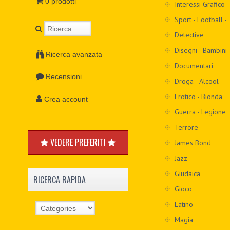
0 prodotti
Interessi Grafico
Sport - Football -
Detective
Disegni - Bambini
Ricerca avanzata
Documentari
Recensioni
Droga - Alcool
Erotico - Bionda
Crea account
Guerra - Legione
Terrore
VEDERE PREFERITI
James Bond
Jazz
Giudaica
RICERCA RAPIDA
Gioco
Latino
Magia