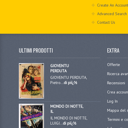
Create An Accoun
Advanced Search
Contact Us
ULTIMI PRODOTTI
EXTRA
Offerte
GIOVENTU
PERDUTA
Ricerca ava
GIOVENTU PERDUTA,
Pietro...
di piï¿½
Recensioni
Crea accoun
Log In
MONDO DI NOTTE,
Mappa del s
IL
IL MONDO DI NOTTE,
Termini e co
LUIGI...
di piï¿½