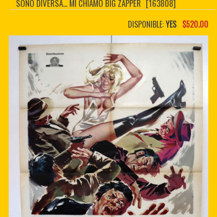
SONO DIVERSA... MI CHIAMO BIG ZAPPER
[163808]
CONTACTER
PDF BOOKS
DISPONIBLE:
YES
$520.00
CUSTOM PDF