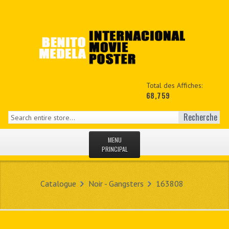
Total des Affiches:
68,759
Recherche
MENU
PRINCIPAL
ACCUEIL
Catalogue
Noir - Gangsters
163808
NEWS
MON COPTE